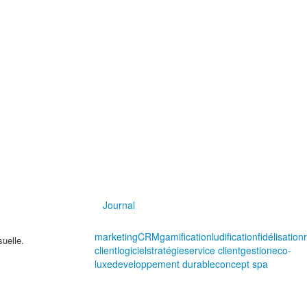
Journal
marketing
CRM
gamification
ludification
fidélisation
suelle.
client
logiciel
stratégie
service client
gestion
eco-
luxe
developpement durable
concept spa