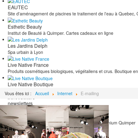
EAUTEC
Site d'aménagement de piscines te traitement de l'eau à Quebec,
Esthetic Beauty
Institut de Beauté à Quimper. Cartes cadeaux en ligne
Les Jardins Delph
Spa urbain à Lyon
Live Native France
Produits cosmétiques biologiques, végétaliens et crus. Boutique en
Live Native Boutique
boutique en ligne
Vous êtes ici :
Accueil
Internet
E-mailing
newsletters
Pronails
site vitrine salon de stylisme ongulaire Pronails Premium Quimper