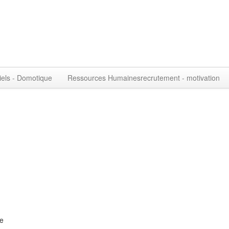
iels - Domotique
Ressources Humaines
recrutement - motivation
ne